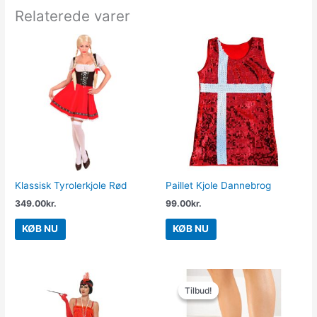
Relaterede varer
Klassisk Tyrolerkjole Rød
Paillet Kjole Dannebrog
349.00
kr.
99.00
kr.
KØB NU
KØB NU
Den
Den
oprindelige
aktuelle
Tilbud!
Tilbud!
pris
pris
var:
er: