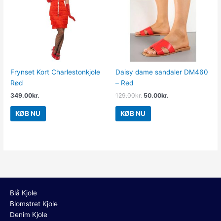
129.00kr..
50.00kr..
Frynset Kort Charlestonkjole
Daisy dame sandaler DM460
Rød
– Red
349.00
kr.
129.00
kr.
50.00
kr.
KØB NU
KØB NU
Blå Kjole
Blomstret Kjole
Denim Kjole