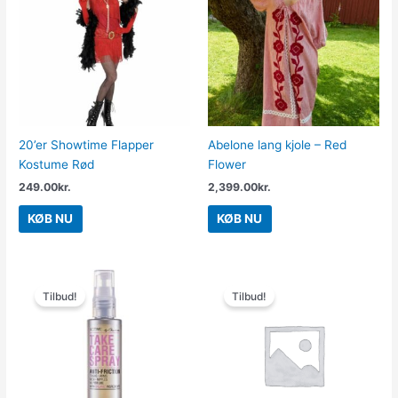
20’er Showtime Flapper
Abelone lang kjole – Red
Kostume Rød
Flower
249.00
kr.
2,399.00
kr.
KØB NU
KØB NU
Den
Den
Den
Den
oprindelige
aktuelle
oprindelige
aktuelle
Tilbud!
Tilbud!
pris
pris
pris
pris
var:
er:
var:
er:
229.00kr..
150.00kr..
599.95kr..
299.95kr..