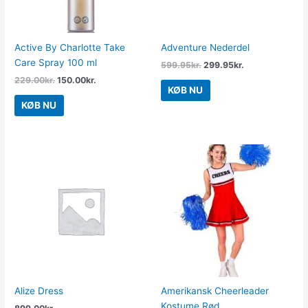
Active By Charlotte Take
Adventure Nederdel
Care Spray 100 ml
599.95
kr.
299.95
kr.
229.00
kr.
150.00
kr.
KØB NU
KØB NU
Alize Dress
Amerikansk Cheerleader
Kostume Rød