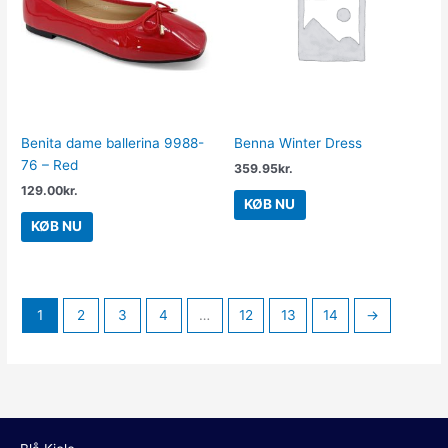
Benita dame ballerina 9988-
Benna Winter Dress
76 – Red
359.95
kr.
129.00
kr.
KØB NU
KØB NU
1
2
3
4
…
12
13
14
→