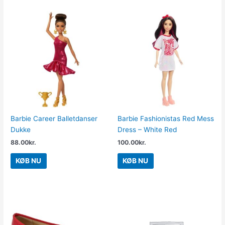
Barbie Career Balletdanser
Barbie Fashionistas Red Mess
Dukke
Dress – White Red
88.00
kr.
100.00
kr.
KØB NU
KØB NU