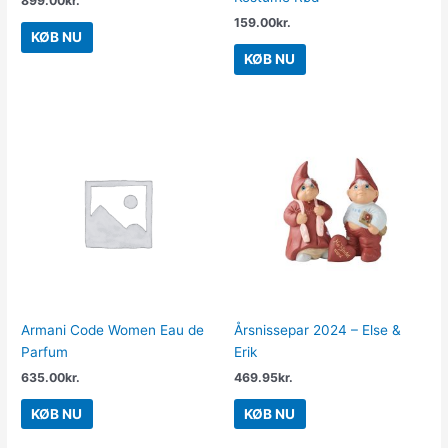
899.00
kr.
159.00
kr.
KØB NU
KØB NU
Armani Code Women Eau de
Årsnissepar 2024 – Else &
Parfum
Erik
635.00
kr.
469.95
kr.
KØB NU
KØB NU