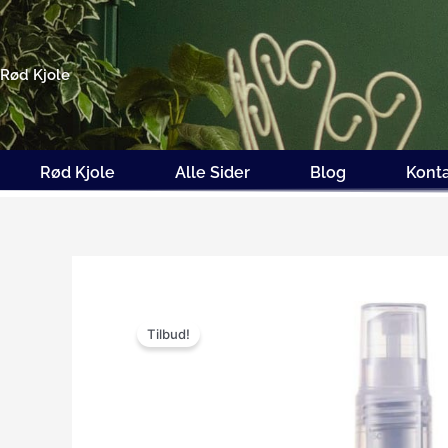
Gå
til
indholdet
Rød Kjole
Rød Kjole
Alle Sider
Blog
Kont
Tilbud!