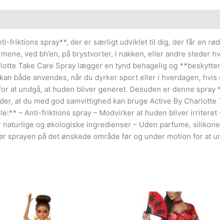
friktions spray**, der er særligt udviklet til dig, der får en rød e
mene, ved bh’en, på brystvorter, i nakken, eller andre steder h
rlotte Take Care Spray lægger en tynd behagelig og **beskytte
n kan både anvendes, når du dyrker sport eller i hverdagen, hvis
på for at undgå, at huden bliver generet. Desuden er denne spray
yder, at du med god samvittighed kan bruge Active By Charlotte
:** – Anti-friktions spray – Modvirker at huden bliver irriteret 
naturlige og økologiske ingredienser – Uden parfume, silikone o
ør sprayen på det ønskede område før og under motion for at un