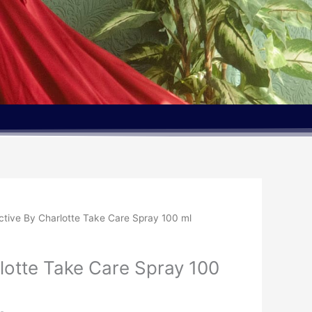
Den
ctive By Charlotte Take Care Spray 100 ml
elige
aktuelle
pris
lotte Take Care Spray 100
er:
kr..
150.00kr..