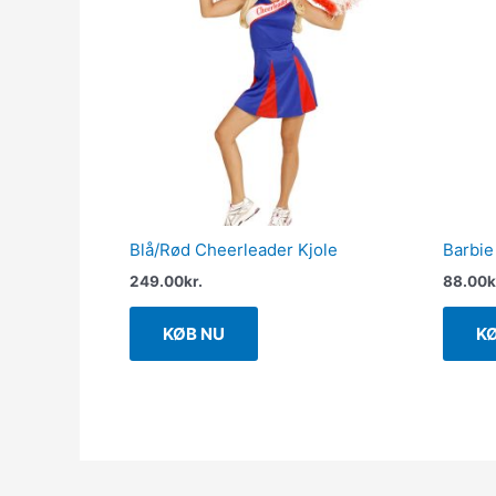
Blå/Rød Cheerleader Kjole
Barbie
249.00
kr.
88.00
k
KØB NU
K