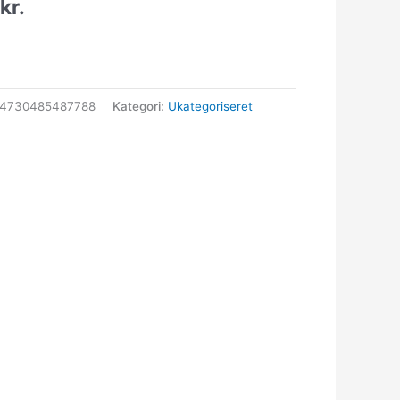
0
kr.
64730485487788
Kategori:
Ukategoriseret