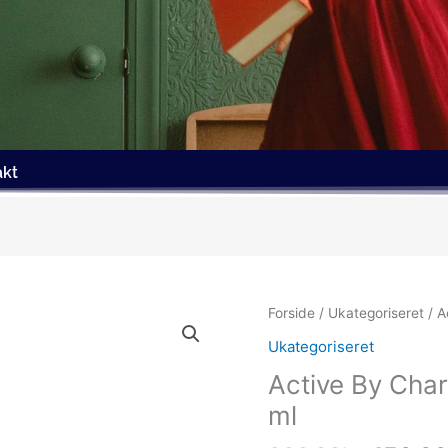
akt
Den
Forside
/
Ukategoriseret
/ A
oprind
Ukategoriseret
pris
Active By Char
var:
229.00
ml