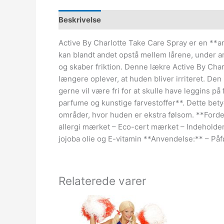
Beskrivelse
Active By Charlotte Take Care Spray er en **anti-
kan blandt andet opstå mellem lårene, under ar
og skaber friktion. Denne lækre Active By Cha
længere oplever, at huden bliver irriteret. De
gerne vil være fri for at skulle have leggins 
parfume og kunstige farvestoffer**. Dette bet
områder, hvor huden er ekstra følsom. **Fordele
allergi mærket – Eco-cert mærket – Indeholder 
jojoba olie og E-vitamin **Anvendelse:** – Påf
Relaterede varer