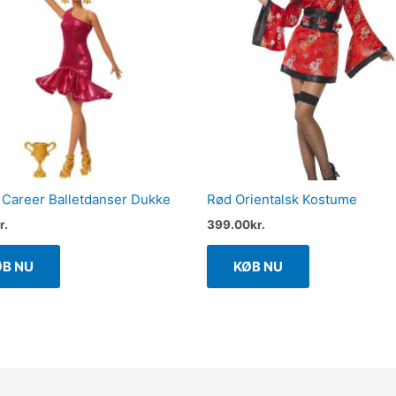
 Career Balletdanser Dukke
Rød Orientalsk Kostume
r.
399.00
kr.
ØB NU
KØB NU