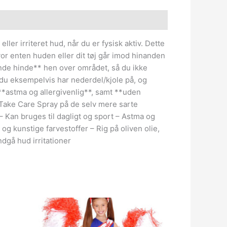
ller irriteret hud, når du er fysisk aktiv. Dette
vor enten huden eller dit tøj går imod hinanden
nde hinde** hen over området, så du ikke
 du eksempelvis har nederdel/kjole på, og
 **astma og allergivenlig**, samt **uden
 Take Care Spray på de selv mere sarte
– Kan bruges til dagligt og sport – Astma og
g kunstige farvestoffer – Rig på oliven olie,
dgå hud irritationer