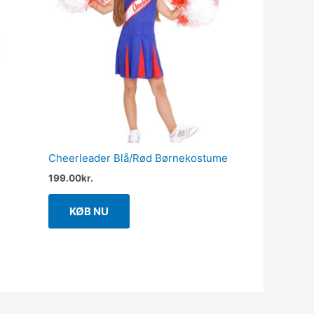
Cheerleader Blå/Rød Børnekostume
199.00
kr.
KØB NU