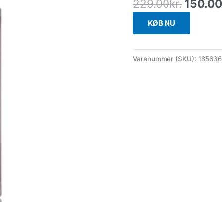
229.00
kr.
150.0
KØB NU
Varenummer (SKU):
18563