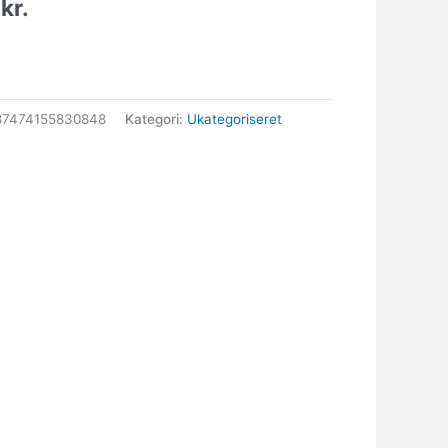
5
kr.
87474155830848
Kategori:
Ukategoriseret