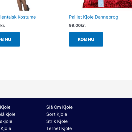
ientalsk Kostume
Paillet Kjole Dannebrog
0
kr.
99.00
kr.
ØB NU
KØB NU
Kjole
Slå Om Kjole
lå kjole
Sort Kjole
skjole
Strik Kjole
 Kjole
Ternet Kjole