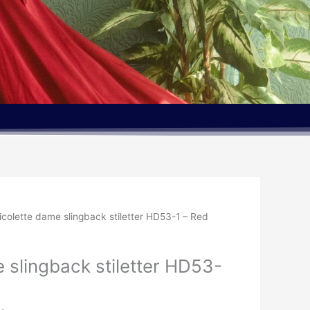
Den
icolette dame slingback stiletter HD53-1 – Red
elige
aktuelle
pris
 slingback stiletter HD53-
er:
kr..
199.95kr..