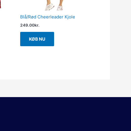
Blå/Rød Cheerleader Kjole
249.00
kr.
KØB NU