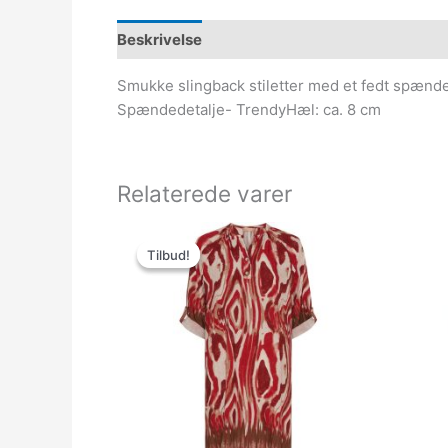
Beskrivelse
Smukke slingback stiletter med et fedt spændede
Spændedetalje- TrendyHæl: ca. 8 cm
Relaterede varer
Den
Den
oprindelige
aktuelle
Tilbud!
Tilbud!
pris
pris
var:
er:
399.00kr..
150.00kr..