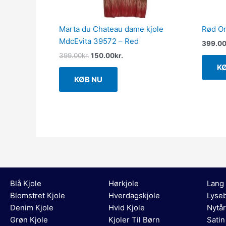
Marta du Chateau dame kjole
Rød Or
MdcEvita 39572 – Red
399.0
399.00
kr.
150.00
kr.
K
KØB NU
Blå Kjole
Hørkjole
Lang 
Blomstret Kjole
Hverdagskjole
Lyseb
Denim Kjole
Hvid Kjole
Nytår
Grøn Kjole
Kjoler Til Børn
Satin