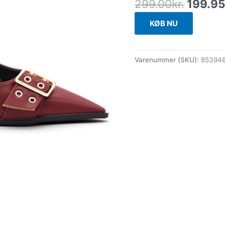
299.00
kr.
199.9
KØB NU
Varenummer (SKU):
85394