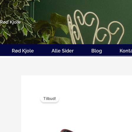
Gå
til
indholdet
Rød Kjole
Rød Kjole
Alle Sider
Blog
Kont
Tilbud!