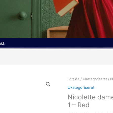
akt
Den
Forside
/
Ukategoriseret
/ N
oprind
Ukategoriseret
pris
Nicolette dame
var:
299.00
1 – Red