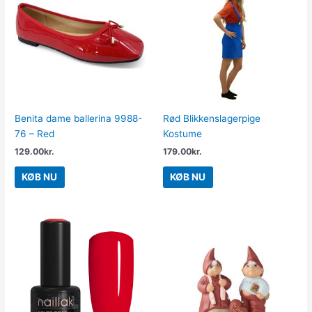
Benita dame ballerina 9988-
Rød Blikkenslagerpige
76 – Red
Kostume
129.00
kr.
179.00
kr.
KØB NU
KØB NU