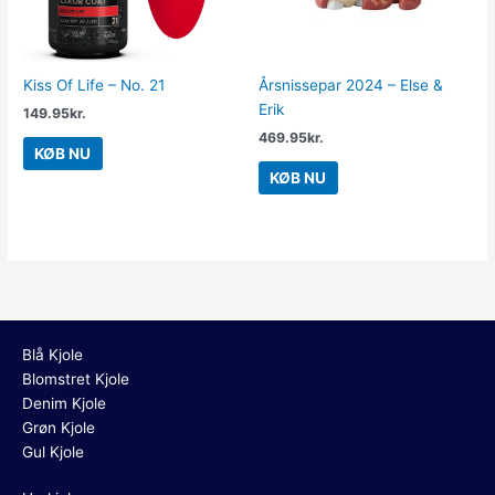
Kiss Of Life – No. 21
Årsnissepar 2024 – Else &
Erik
149.95
kr.
469.95
kr.
KØB NU
KØB NU
Blå Kjole
Blomstret Kjole
Denim Kjole
Grøn Kjole
Gul Kjole