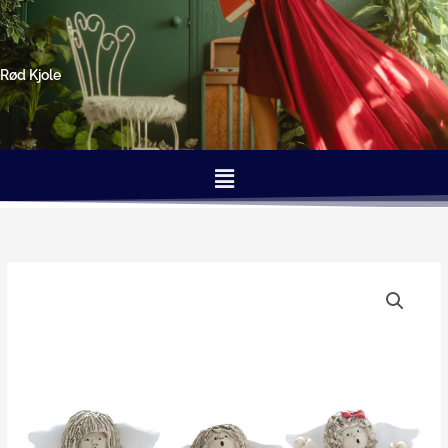
Gå
til
indholdet
Rød Kjole
Menu