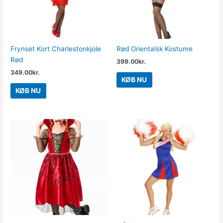
Frynset Kort Charlestonkjole
Rød Orientalsk Kostume
Rød
399.00
kr.
349.00
kr.
KØB NU
KØB NU