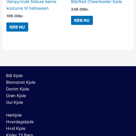
Vampyrinde Deluxe børne
Blå/Rød Cheerleader Kjole
kostume til halloween
249.00
kr.
199.00
kr.
KØB NU
KØB NU
Blå Kjole
Blomstret Kjole
Denim Kjole
Grøn Kjole
Gul Kjole
Hørkjole
Hverdagskjole
Hvid Kjole
Kjoler Til Børn