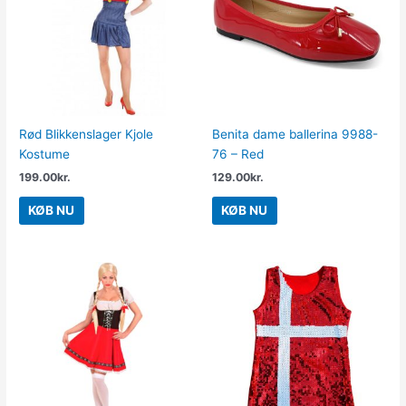
Rød Blikkenslager Kjole
Benita dame ballerina 9988-
Kostume
76 – Red
199.00
kr.
129.00
kr.
KØB NU
KØB NU