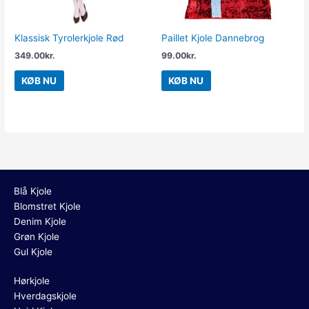
Klassisk Tyrolerkjole Rød
Paillet Kjole Dannebrog
349.00
kr.
99.00
kr.
KØB NU
KØB NU
Blå Kjole
Blomstret Kjole
Denim Kjole
Grøn Kjole
Gul Kjole
Hørkjole
Hverdagskjole