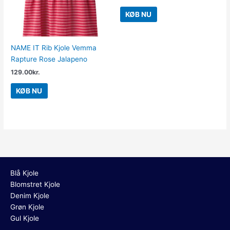
KØB NU
NAME IT Rib Kjole Vemma
Rapture Rose Jalapeno
129.00
kr.
KØB NU
Blå Kjole
Blomstret Kjole
Denim Kjole
Grøn Kjole
Gul Kjole