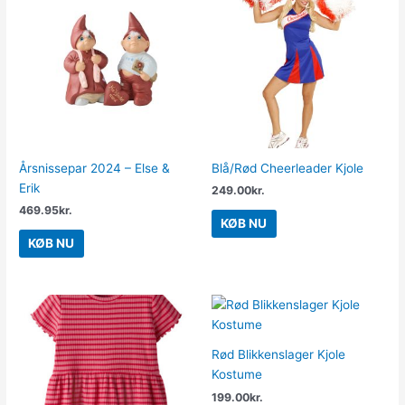
Årsnissepar 2024 – Else &
Blå/Rød Cheerleader Kjole
Erik
249.00
kr.
469.95
kr.
KØB NU
KØB NU
Rød Blikkenslager Kjole
Kostume
199.00
kr.