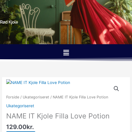
Gå
til
indholdet
Rød Kjole
Menu
Forside
/
Ukategoriseret
/ NAME IT Kjole Filla Love Potion
Ukategoriseret
NAME IT Kjole Filla Love Potion
129.00
kr.