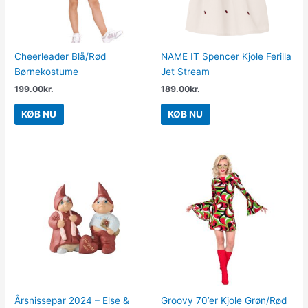
Cheerleader Blå/Rød
NAME IT Spencer Kjole Ferilla
Børnekostume
Jet Stream
199.00
kr.
189.00
kr.
KØB NU
KØB NU
Årsnissepar 2024 – Else &
Groovy 70’er Kjole Grøn/Rød