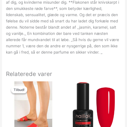
af dig, og kvinderne misunder dig. **Flakonen står knivskarpt i
den smukkeste røde farve**, som betyder kærlighed,
lidenskab, sensualitet, glæde og varme. Og det er præcis den
følelse du vil sidde med så snart du har ladet dig forkæle med
denne. Noterne består blandt andet af _jasmin, karamel, salt
og vanilje._ En kombination der bare ved tanken næsten
allerede får mundvandet til at løbe. _Så hvis du gerne vil være
nummer 1, være den de andre er nysgerrige på, den som ikke
kan gå i fred, så er denne parfume en sikker vinder. _
Relaterede varer
Den
Den
oprindelige
aktuelle
Tilbud!
Tilbud!
pris
pris
var:
er:
129.00kr..
50.00kr..