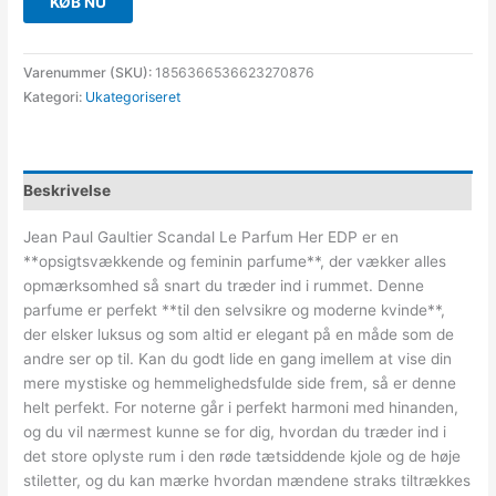
KØB NU
Varenummer (SKU):
1856366536623270876
Kategori:
Ukategoriseret
Beskrivelse
Jean Paul Gaultier Scandal Le Parfum Her EDP er en
**opsigtsvækkende og feminin parfume**, der vækker alles
opmærksomhed så snart du træder ind i rummet. Denne
parfume er perfekt **til den selvsikre og moderne kvinde**,
der elsker luksus og som altid er elegant på en måde som de
andre ser op til. Kan du godt lide en gang imellem at vise din
mere mystiske og hemmelighedsfulde side frem, så er denne
helt perfekt. For noterne går i perfekt harmoni med hinanden,
og du vil nærmest kunne se for dig, hvordan du træder ind i
det store oplyste rum i den røde tætsiddende kjole og de høje
stiletter, og du kan mærke hvordan mændene straks tiltrækkes