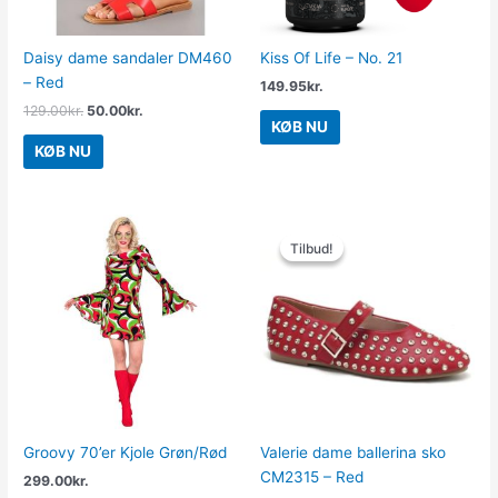
Daisy dame sandaler DM460
Kiss Of Life – No. 21
– Red
149.95
kr.
129.00
kr.
50.00
kr.
KØB NU
KØB NU
Den
Den
oprindelige
aktuelle
Tilbud!
Tilbud!
pris
pris
var:
er:
299.00kr..
100.00kr..
Groovy 70’er Kjole Grøn/Rød
Valerie dame ballerina sko
CM2315 – Red
299.00
kr.