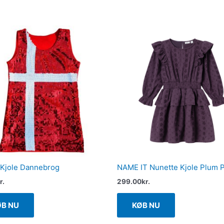
t Kjole Dannebrog
NAME IT Nunette Kjole Plum P
r.
299.00
kr.
ØB NU
KØB NU