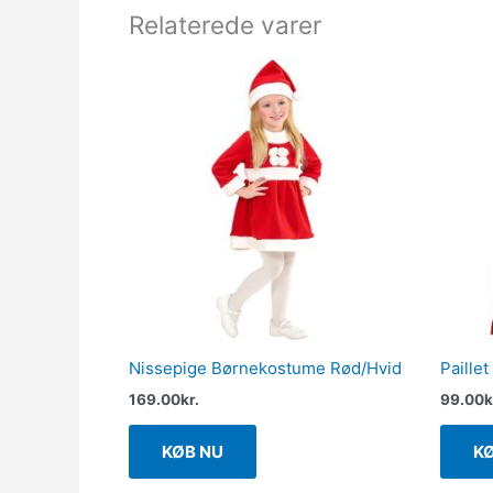
Relaterede varer
Nissepige Børnekostume Rød/Hvid
Paille
169.00
kr.
99.00
k
KØB NU
K