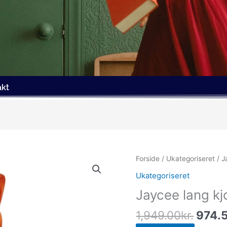
akt
Den
Forside
/
Ukategoriseret
/ J
oprin
Ukategoriseret
pris
Jaycee lang kj
var:
1,949
1,949.00
kr.
974.