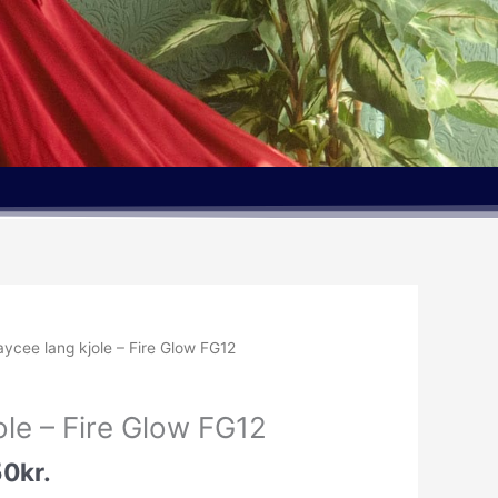
Den
aycee lang kjole – Fire Glow FG12
delige
aktuelle
pris
ole – Fire Glow FG12
er:
.00kr..
974.50kr..
50
kr.