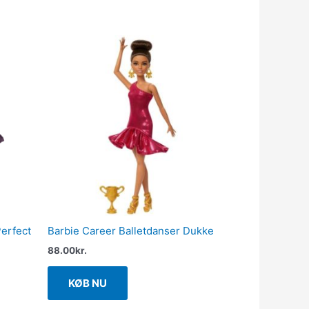
erfect
Barbie Career Balletdanser Dukke
88.00
kr.
KØB NU