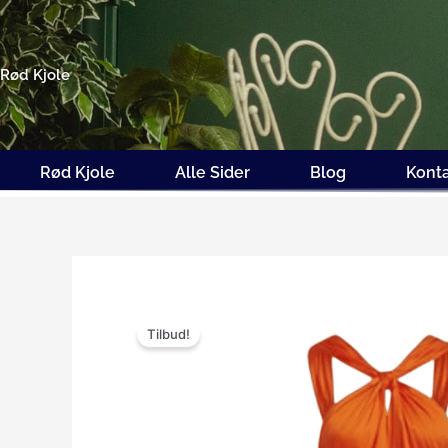
Gå
til
indholdet
Rød Kjole
Rød Kjole
Alle Sider
Blog
Kont
Tilbud!