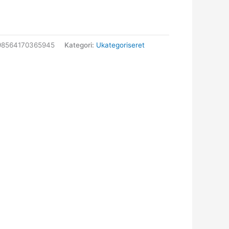
98564170365945
Kategori:
Ukategoriseret