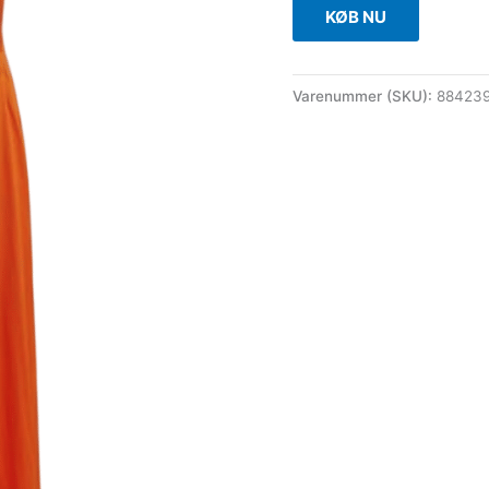
KØB NU
Varenummer (SKU):
88423