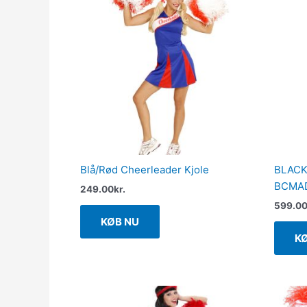
Blå/Rød Cheerleader Kjole
BLACK
BCMAD
249.00
kr.
599.0
KØB NU
K