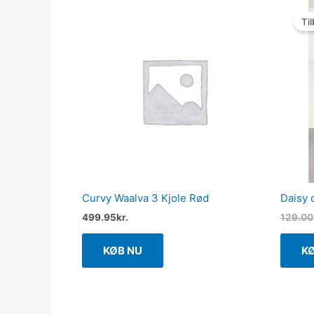
Til
Curvy Waalva 3 Kjole Rød
Daisy 
499.95
kr.
129.00
KØB NU
K