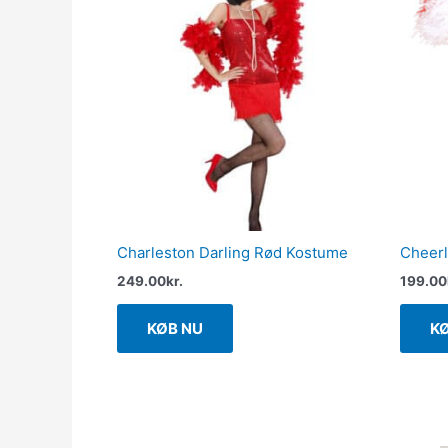
Charleston Darling Rød Kostume
Cheerl
249.00
kr.
199.00
KØB NU
K