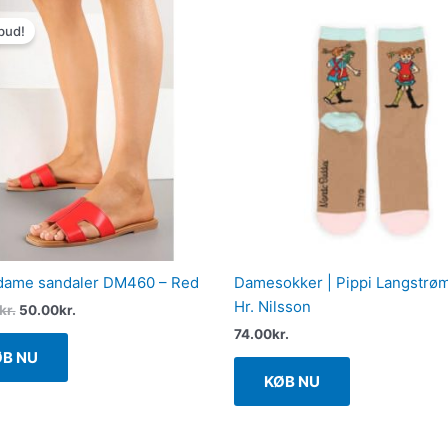
Den
Den
oprindelige
aktuelle
bud!
pris
pris
var:
er:
129.00kr..
50.00kr..
dame sandaler DM460 – Red
Damesokker | Pippi Langstrø
Hr. Nilsson
kr.
50.00
kr.
74.00
kr.
ØB NU
KØB NU