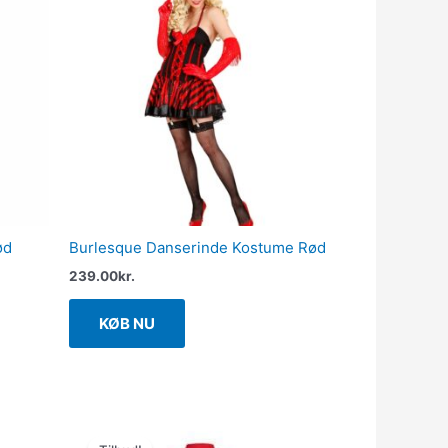
ød
Burlesque Danserinde Kostume Rød
239.00
kr.
KØB NU
Den
Den
oprindelige
aktuelle