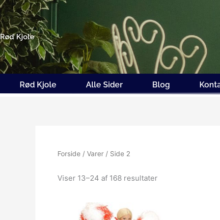
Gå
til
indholdet
Rød Kjole
Rød Kjole
Alle Sider
Blog
Kont
Forside
/
Varer
/ Side 2
Viser 13–24 af 168 resultater