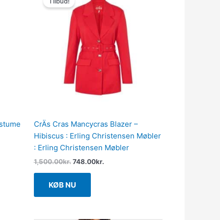
Tilbud!
pris
pris
var:
er:
1,500.00kr..
748.00kr..
ostume
CrÄs Cras Mancycras Blazer –
Hibiscus : Erling Christensen Møbler
: Erling Christensen Møbler
1,500.00
kr.
748.00
kr.
KØB NU