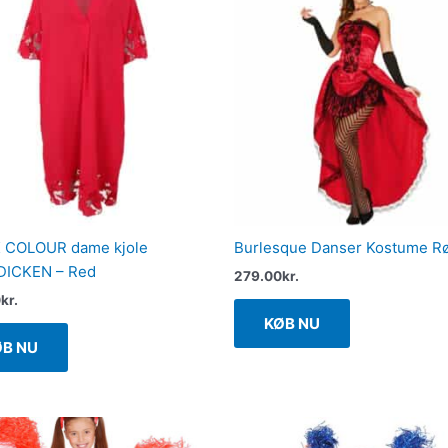
 COLOUR dame kjole
Burlesque Danser Kostume R
ICKEN – Red
279.00
kr.
0
kr.
KØB NU
ØB NU