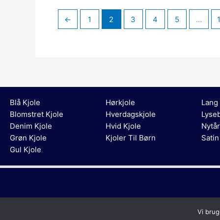
←
1
2
3
4
5
…
Blå Kjole
Hørkjole
Lang 
Blomstret Kjole
Hverdagskjole
Lyseb
Denim Kjole
Hvid Kjole
Nytår
Grøn Kjole
Kjoler Til Børn
Satin
Gul Kjole
Vi brug