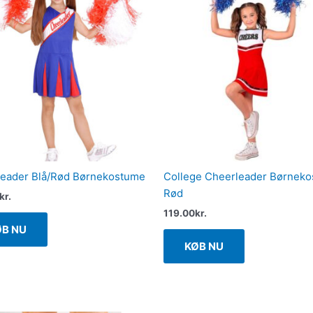
eader Blå/Rød Børnekostume
College Cheerleader Børnek
Rød
kr.
119.00
kr.
ØB NU
KØB NU