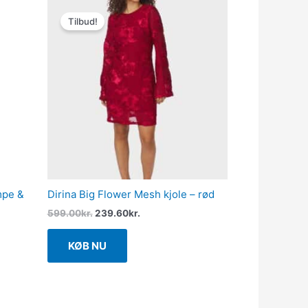
Den
Den
oprindelige
aktuelle
Tilbud!
pris
pris
var:
er:
599.00kr..
239.60kr..
mpe &
Dirina Big Flower Mesh kjole – rød
599.00
kr.
239.60
kr.
KØB NU