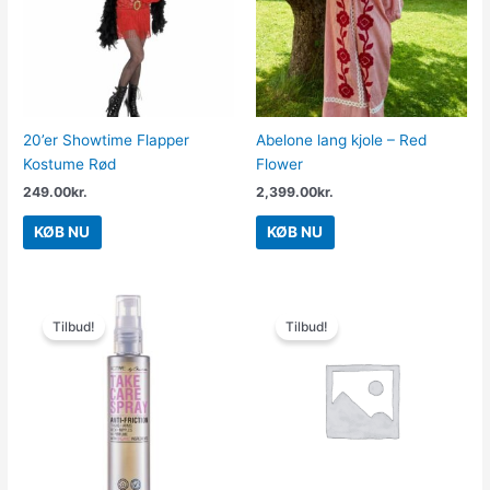
20’er Showtime Flapper
Abelone lang kjole – Red
Kostume Rød
Flower
249.00
kr.
2,399.00
kr.
KØB NU
KØB NU
Den
Den
Den
Den
oprindelige
aktuelle
oprindelige
aktuelle
Tilbud!
Tilbud!
pris
pris
pris
pris
var:
er:
var:
er:
229.00kr..
150.00kr..
599.95kr..
299.95kr..