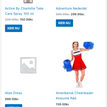
Active By Charlotte Take
Adventure Nederdel
Care Spray 100 ml
599.95
kr.
299.95
kr.
229.00
kr.
150.00
kr.
KØB NU
KØB NU
Alize Dress
Amerikansk Cheerleader
Kostume Rød
899.00
kr.
159.00
kr.