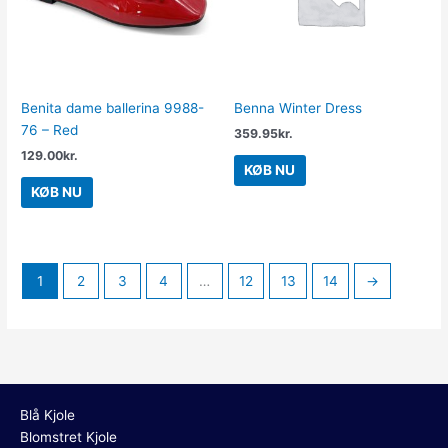
Benita dame ballerina 9988-
Benna Winter Dress
76 – Red
359.95
kr.
129.00
kr.
KØB NU
KØB NU
1
2
3
4
…
12
13
14
→
Blå Kjole
Blomstret Kjole