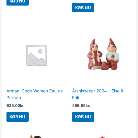
KØB NU
KØB NU
Armani Code Women Eau de
Årsnissepar 2024 – Else &
Parfum
Erik
635.00
kr.
469.95
kr.
KØB NU
KØB NU