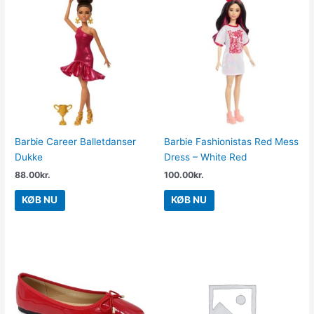
Barbie Career Balletdanser
Barbie Fashionistas Red Mess
Dukke
Dress – White Red
88.00
kr.
100.00
kr.
KØB NU
KØB NU